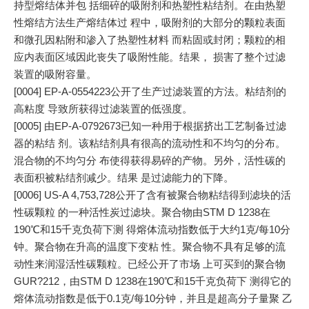
持型熔结体并包 括细碎的吸附剂和热塑性粘结剂。在由热塑
性熔结方法生产熔结体过 程中，吸附剂的大部分的颗粒表面
和微孔因粘附和渗入了热塑性材料 而粘固或封闭；颗粒的相
应内表面区域因此丧失了吸附性能。结果， 损害了整个过滤
装置的吸附容量。
[0004] EP-A-0554223公开了生产过滤装置的方法。粘结剂的
高粘度 导致所获得过滤装置的低强度。
[0005] 由EP-A-0792673已知一种用于根据挤出工艺制备过滤
器的粘结 剂。该粘结剂具有很高的流动性和不均匀的分布。
混合物的不均匀分 布使得获得易碎的产物。另外，活性碳的
表面积被粘结剂减少。结果 是过滤能力的下降。
[0006] US-A 4,753,728公开了含有被聚合物粘结得到滤块的活
性碳颗粒 的一种活性炭过滤块。聚合物由STM D 1238在
190℃和15千克负荷下测 得熔体流动指数低于大约1克/每10分
钟。聚合物在升高的温度下变粘 性。聚合物不具有足够的流
动性来润湿活性碳颗粒。已经公开了市场 上可买到的聚合物
GUR?212，由STM D 1238在190℃和15千克负荷下 测得它的
熔体流动指数是低于0.1克/每10分钟，并且是超高分子量聚 乙