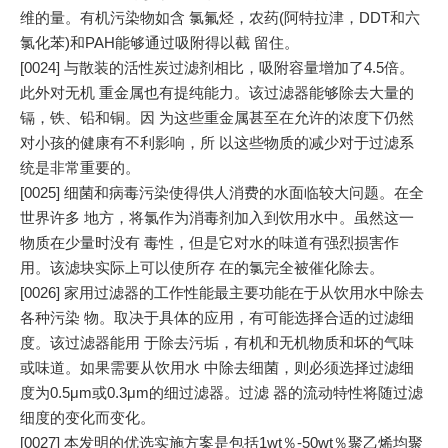
维的量。有机污染物如含 氯氟烃，农药(阿特拉津，DDT和六
氯化苯)和PAH能够通过吸附得以截 留住。
[0024] 与散装的活性炭过滤剂相比，吸附容量增加了4.5倍。
此外对无机 重金属也有提纯能力。该过滤器能够除去大量的
镉，铁、铅和铜。因 为这些重金属甚至在允许的浓度下仍然
对小孩的健康有不利影响，所 以这些物质的减少对于过滤系
统是非常重要的。
[0025] 细菌和病毒污染使得供人消费的水面临较大问题。在全
世界许多 地方，将氯作为消毒剂加入到饮用水中。虽然这一
物质在少量时没有 毒性，但是它对水的味道有强烈损害作
用。该滤块实际上可以使所存 在的氯完全被催化除去。
[0026] 家用过滤器的工作性能最主要功能在于从饮用水中除去
各种污染 物。取决于具体的应用，有可能选择合适的过滤细
度。该过滤器能用 于除去污垢，有机和无机物质和坏的气味
或味道。如果需要从饮用水 中除去细菌，则必须选择过滤细
度为0.5μm或0.3μm的细过滤器。过滤 器的流动特性将随过滤
细度的变化而变化。
[0027] 本发明的优选实施方案是包括1wt％-50wt％聚乙烯均聚