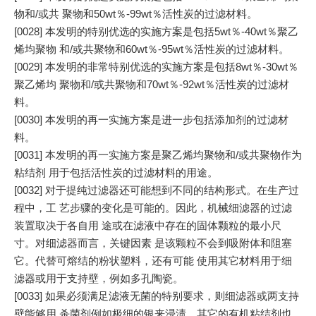
物和/或共 聚物和50wt％-99wt％活性炭的过滤材料。
[0028] 本发明的特别优选的实施方案是包括5wt％-40wt％聚乙
烯均聚物 和/或共聚物和60wt％-95wt％活性炭的过滤材料。
[0029] 本发明的非常特别优选的实施方案是包括8wt％-30wt％
聚乙烯均 聚物和/或共聚物和70wt％-92wt％活性炭的过滤材
料。
[0030] 本发明的再一实施方案是进一步包括添加剂的过滤材
料。
[0031] 本发明的再一实施方案是聚乙烯均聚物和/或共聚物作为
粘结剂 用于包括活性炭的过滤材料的用途。
[0032] 对于提纯过滤器还可能想到不同的结构形式。在生产过
程中，工 艺步骤的变化是可能的。因此，机械细滤器的过滤
装置取决于各自用 途或在滤液中存在的固体颗粒的最小尺
寸。对细滤器而言，关键因素 是该颗粒不会到吸附体和阻塞
它。代替可熔结的粉状塑料，还有可能 使用其它材料用于细
滤器或用于支持壁，例如多孔陶瓷。
[0033] 如果必须满足滤液无菌的特别要求，则细滤器或两支持
壁能够用 杀菌剂例如极细的银来浸渍。其它的有机粘结剂也