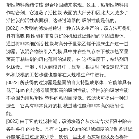
塑性塑料熔结使该 混合物固结来实现。这里，热塑性塑料用
作粘合剂。它遮蔽了活性炭 表面的大部分和因此大大减少了
活性炭的活性表面积。这些过滤器的 吸附性能是低的。
[0021] 本发明的滤块是通过一种方法来生产的，该方法可得到
具有高吸 附性能和非常良好的机械过滤性能的坚固成形体。
通过将非常细的活 性炭与高分子量聚乙烯干混来生产这一过
滤器。该混合物被引入到模 具中并在空气存在下被加热至显
著高于粘结剂的熔化范围的温度。在 这些温度下，粘结剂熔
化缓慢。干混，引入到模具中，压塑，根据时 间设定程序加
热和脱模的工艺步骤也能够在大规模生产中进行。
[0022] 所获得的过滤器是坚固的自支持型成形体，它能够具有
低于1μm 的过滤器细度和高的吸附性能。活性炭的吸附性能
不会因为用热塑性 塑料的粘固而降低。该滤块可提供一种过
滤盒，它具有非常良好的机 械过滤性能和非常高的吸附性
能。
[0023] 由于它的过滤性能，该滤块适合从水或含水溶液中除去
各种各样 的物质。具有＜1μm-10μm的过滤细度的所制备过滤
器能够通过过滤 减少沙、铁锈、尘土和石灰颗粒以及石棉纤