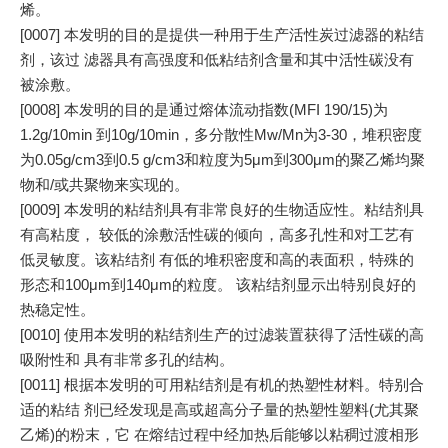
烯。
[0007] 本发明的目的是提供一种用于生产活性炭过滤器的粘结
剂，该过 滤器具有高强度和低粘结剂含量和其中活性碳没有
被涂敷。
[0008] 本发明的目的是通过熔体流动指数(MFI 190/15)为
1.2g/10min 到10g/10min，多分散性Mw/Mn为3-30，堆积密度
为0.05g/cm3到0.5 g/cm3和粒度为5μm到300μm的聚乙烯均聚
物和/或共聚物来实现的。
[0009] 本发明的粘结剂具有非常良好的生物适应性。粘结剂具
有高粘度， 较低的涂敷活性碳的倾向，高多孔性和对工艺有
低灵敏度。该粘结剂 有低的堆积密度和高的表面积，特殊的
形态和100μm到140μm的粒度。 该粘结剂显示出特别良好的
热稳定性。
[0010] 使用本发明的粘结剂生产的过滤装置获得了活性碳的高
吸附性和 具有非常多孔的结构。
[0011] 根据本发明的可用粘结剂是有机的热塑性材料。特别合
适的粘结 剂已经发现是高或超高分子量的热塑性塑料(尤其聚
乙烯)的粉末，它 在熔结过程中经加热后能够以粘稠过渡相形