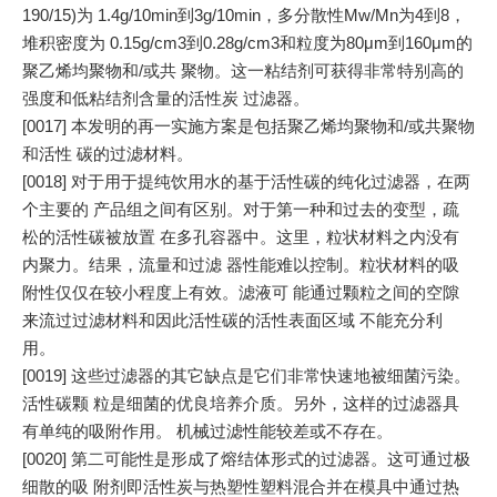
190/15)为 1.4g/10min到3g/10min，多分散性Mw/Mn为4到8，
堆积密度为 0.15g/cm3到0.28g/cm3和粒度为80μm到160μm的
聚乙烯均聚物和/或共 聚物。这一粘结剂可获得非常特别高的
强度和低粘结剂含量的活性炭 过滤器。
[0017] 本发明的再一实施方案是包括聚乙烯均聚物和/或共聚物
和活性 碳的过滤材料。
[0018] 对于用于提纯饮用水的基于活性碳的纯化过滤器，在两
个主要的 产品组之间有区别。对于第一种和过去的变型，疏
松的活性碳被放置 在多孔容器中。这里，粒状材料之内没有
内聚力。结果，流量和过滤 器性能难以控制。粒状材料的吸
附性仅仅在较小程度上有效。滤液可 能通过颗粒之间的空隙
来流过过滤材料和因此活性碳的活性表面区域 不能充分利
用。
[0019] 这些过滤器的其它缺点是它们非常快速地被细菌污染。
活性碳颗 粒是细菌的优良培养介质。另外，这样的过滤器具
有单纯的吸附作用。 机械过滤性能较差或不存在。
[0020] 第二可能性是形成了熔结体形式的过滤器。这可通过极
细散的吸 附剂即活性炭与热塑性塑料混合并在模具中通过热