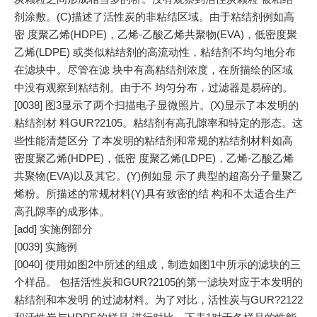
剂涂敷。(C)描述了活性炭的非粘结区域。由于粘结剂例如高
密 度聚乙烯(HDPE)，乙烯-乙酸乙烯共聚物(EVA)，低密度聚
乙烯(LDPE) 或类似粘结剂的高流动性，粘结剂不均匀地分布
在滤块中。尽管在滤 块中有高粘结剂浓度，在所描绘的区域
中没有观察到粘结剂。由于不 均匀分布，过滤器是易碎的。
[0038] 图3显示了两个扫描电子显微照片。(X)显示了本发明的
粘结剂材 料GUR?2105。粘结剂有高孔隙率和特定的形态。这
些性能清楚区分 了本发明的粘结剂和常规的粘结剂材料如高
密度聚乙烯(HDPE)，低密 度聚乙烯(LDPE)，乙烯-乙酸乙烯
共聚物(EVA)以及其它。(Y)例如显 示了典型的超高分子量聚乙
烯粉。所描述的常规材料(Y)具有致密的结 构和不太适合生产
高孔隙率的成形体。
[add] 实施例部分
[0039] 实施例
[0040] 使用如图2中所述的组成，制造如图1中所示的滤块的三
个样品。 包括活性炭和GUR?2105的第一滤块对应于本发明的
粘结剂和本发明 的过滤材料。为了对比，活性炭与GUR?2122