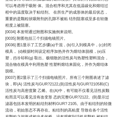
可以考虑用于吸附 体。混合程序和尤其在低温碳化和熔结过
程中的温度取决于粘结剂。 在所生产的成形体的最后状态，
重要的是颗粒状吸附剂的孔隙不被粘 结剂阻塞或至多在轻微
程度上被阻塞。
[0034] 本发明通过附图和实施例来说明。
[0035] 附图包括三个扫描电镜照片。
[0036] 图1显示了工艺步骤(a)干混，(b)引入到模具中，(c)封闭
模具， (d)根据时间设定程序加热并作为熔结体脱模，(e)压
塑，(f)冷却和(g) 取出。极细散的活性炭与热塑性塑料混合，
混合物在模具中利用热塑 性塑料熔结来固化，并作为熔结体
脱模。
[0037] 图2显示了三个扫描电镜照片。所有三个附图表述了滤
块，即(A) 活性炭与GUR?2122,(B)活性炭与GUR?2105和(C)
活性炭与高密度聚 乙烯。在(A)中，有可能不仅看见活性炭颗
粒而且可以看见没有改变形 态的完整GUR?2122。(B)显示过
滤器包括本发明的粘结剂材料GUR? 2105。由于粘结剂的轻微
流动，初始形态不再存在。粘结剂的高粘度 导致在各个活性
炭颗粒之间形成相当多的桥。没有观察到活性炭颗粒 被粘结