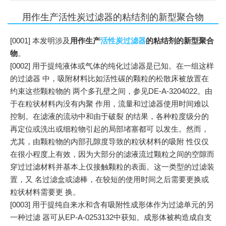
用作生产活性炭过滤器的粘结剂的新型聚合物
[0001] 本发明涉及
用作生产
活性炭过滤器
的粘结剂的新型聚合
物
。
[0002] 用于提纯液体或气体的纯化过滤器是已知。在一组这样
的过滤器 中，吸附材料比如活性碳的颗粒的松散床被放置在
约束这些颗粒物的 两个多孔壁之间，参见DE-A-3204022。由
于在粒状材料内没有内聚 作用，流量和过滤器使用时间难以
控制。在滤液的流动中和由于破裂 的结果，各种粒度级分的
再定位或洗出或细粒物引起的局部堵塞都可 以发生。然而，
尤其，由颗粒物的内部孔隙度导致的粒状材料的吸附 性仅仅
在很小程度上有效，因为大部分的滤液流过颗粒之间的空隙而
穿过过滤材料并基本上仅接触颗粒的表面。这一类型的过滤装
置，又 名过滤盒或滤棒，在较短的使用时间之后需要更换或
粒状材料需要更 换。
[0003] 用于提纯自来水和含有吸附性成形体作为过滤单元的另
一种过滤 器可从EP-A-0253132中获知。成形体被构造成自支