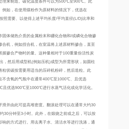
理来制造。碳化温度条件可以为500℃至900℃。此
。例如，在使用煤粉作为原材料的情况下，优选在
按照需要、以使得上述平均长度/平均直径(L/D)比率和
作固体储热介质的金属粉末和硼化合物和/或磷化合物掺
掺合机，例如捏合机，在室温将上述原材料掺合，直至
握掺合产物时的量。这种量相对于100重量份活性炭
物挤出，然后用成型机(例如压机)成型为所需形状，如圆柱
将粒状碳按需要用适当的压碎机粉碎，然后造粒。此
含氧的气氛中在通常400℃至1000℃、且优选
0℃且优选900℃至1000℃进行水蒸气活化或化学活化。
平滑并由此可提高堆密度。翻滚处理可以在通常大约30
优选大约30分钟至3小时。此外，在煅烧之前或之后，可以按
影响的方式进行。用去离子水、清洁水等进行洗涤，通