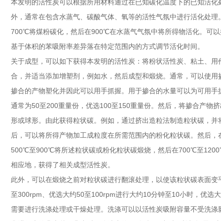
本发明的活性炭可以根据所用材料通过在已知碳化温度下的已知活化处
外，通常在包含水蒸气、碳酸气体、氧等的活性气氛中进行活化处理
700℃将煤粉碳化，然后在900℃在水蒸气气氛中将所得物活化。可以
基于体积的苯吸附率差异落在特定范围内的方式调节活化时间。
关于成型，可以如下获得本发明的活性炭：将粉状活性炭、粘土、用
合，并适当添加增塑剂，例如水，然后成型和煅烧。通常，可以使用
掺合的产物塑化并因此可以用手抓握。用于掺合的水量可以为可用手抓
通常为50至200重量份，优选100至150重量份。然后，将掺合产
形或球形。由此获得粒状碳。例如，通过挤出造粒法制造粒状碳，并
后，可以将所得产物加工成粒度在所需范围内的粉化粒状碳。然后，在不
500℃至900℃将所述粒状碳或粉化粒状碳煅烧，然后在700℃至120
相应地，获得了相关成型活性炭。
此外，可以在煅烧之前对粒状碳进行翻滚处理，以使该粒状碳表面变
至300rpm、优选大约50至100rpm进行大约10分钟至10小时，
需要进行洗涤处理或干燥处理。洗涤可以以活性炭吸附容量不受洗涤