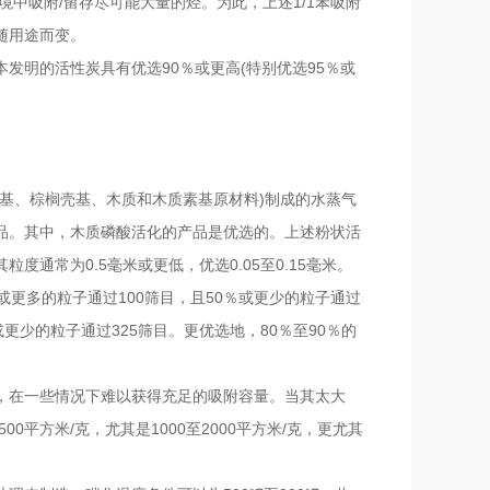
中吸附/留存尽可能大量的烃。为此，上述1/1苯吸附
会随用途而变。
发明的活性炭具有优选90％或更高(特别优选95％或
基、棕榈壳基、木质和木质素基原材料)制成的水蒸气
品。其中，木质磷酸活化的产品是优选的。上述粉状活
通常为0.5毫米或更低，优选0.05至0.15毫米。
％或更多的粒子通过100筛目，且50％或更少的粒子通过
或更少的粒子通过325筛目。更优选地，80％至90％的
，在一些情况下难以获得充足的吸附容量。当其太大
0平方米/克，尤其是1000至2000平方米/克，更尤其