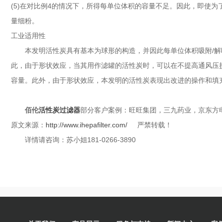
(5)在对比例4的情况下，所得每单位体积的容量不足。因此，即使
量细粉。
工业适用性
本发明活性炭具有基本为球形的构造，并因此每单位体积吸附/
此，由于形状效应，当其用作滤罐的活性炭时，可以在不提高通风压
容量。此外，由于形状效应，本发明的活性炭表现出改进的操作和填
佰伦
活性炭过滤器
部分客户案例：旺旺集团，三九药业，京东方
原文来源：
http://www.ihepafilter.com/
严禁转载！
详情请咨询：苏小姐181-0266-3890