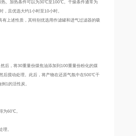
热。加热条件可以为30℃至100℃。干燥条件通常为
0小时，且优选大约1小时至10小时。
具有上述性质，其特别优选用作滤罐和进气过滤器的吸
。然后，将30重量份煤焦油添加到100重量份粉化的煤
然后搅动处理。此后，将产物在还原气氛中在500℃干
施例1的活性炭。
得为60℃。
处理。