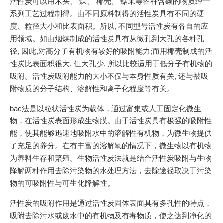
活性炭可以用木头、 煤、 椰壳、 锯末等各种含碳的物质经一
系列工艺过程制得。由不同原料制得的活性炭具有不同的硬
度、粒径大小和比表面积。所以, 不同型号活性炭有各自的应
用领域。如由烟煤制成的活性炭具有从微孔到大孔的各种孔
径, 因此,对高分子有机物有较好的吸附能力;而用椰壳制成的活
性炭比表面积很大, 但大孔少, 所以比较适用于低分子有机物的
吸附。活性炭吸附能力的大小不仅与本身性质有关, 还与被吸
附物质的分子结构、溶解性和离子化程度等有关。
bac法是以粒状活性炭为载体，通过富集或人工固定化微生
物，在活性炭表面形成生物膜。由于活性炭具有极强的吸附性
能，使其能够迅速地吸附水中的溶解性有机物，为微生物提供
了充足的养分。在有丰富的溶解氧的情况下，微生物以有机物
为养料生存和繁殖。生物活性炭法就是结合活性炭吸附与生物
降解两种作用去除污染物的水处理方法，去除途径取决于污染
物的可吸附性与可生化降解性。
活性炭的吸附作用是通过活性炭固体表面具有多孔性的特点，
吸附去除污水或废水中的有机物及有毒物质，使之达到净化的