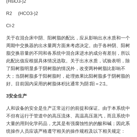
(HsiO3-)2
R2 (HCO3-)2
Cl-2
关于在混合床中阴、阳树脂的配比，应从影响出水水质和一个
周期中交换器的出水量两方面来考虑决定。由于各种阴、阳树
脂交换容量的不同和各系统中混合床进水的成分有差别，所以
此配比值应根据具体情况选取。关于出水水质，试验表明，除
了阳树脂明显多于阴树脂的情况外，改变两种树脂比影响不
大；当阴树脂多于阳树脂时，处理效果比阳树脂多于阴树脂的
好。目前国内采用的树脂体积比通常为阴∶阳＝2∶1。
3安全生产
人和设备的安全是生产正常运行的前提和保证。由于本系统中
不但有运行于管道中的高压流体、高温高压蒸汽，而且系统中
大量的用到化学药品，尤其是有强腐蚀性的的酸和碱；因此系
统操作人员应该严格遵守相关的操作规程及以下相关规定：