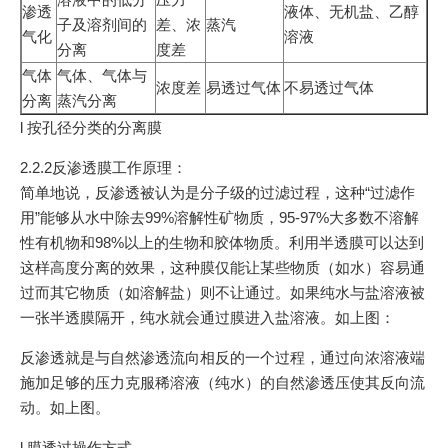
渗透
液体、无机盐、乙醇
子及溶剂间的
差、浓
蒸汽
气化
溶液
分离
度差
气体
气体、气体与
浓度差
易透过气体
不易透过气体
分离
蒸汽分离
l 按孔径分类的分离膜
2.2.2反渗透膜工作原理：
简单地说，反渗透被认为是分子级的过滤过程，这种“过滤作
用”能够从水中除去99%溶解性矿物质，95-97%大多数不溶解
性有机物和98%以上的生物和胶体物质。利用半透膜可以达到
这样高度分离的效果，这种膜仅能让某些物质（如水）容易通
过而其它物质（如溶解盐）则不让通过。如果纯水与盐溶液被
一张半透膜隔开，纯水就会通过膜进入盐溶液。如上图：
反渗透就是与自然渗透流向相反的一个过程，通过向浓溶液端
施加足够的压力克服稀溶液（纯水）的自然渗透压使其反向流
动。如上图。
l 膜透过操作方式