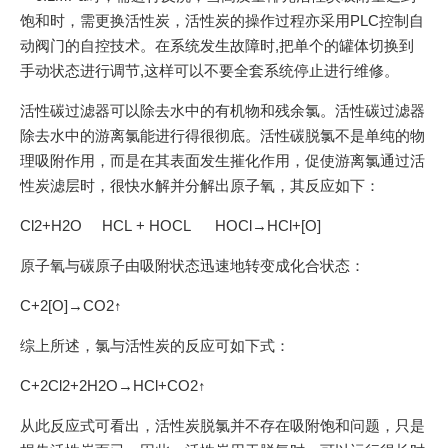
饱和时，需更换活性炭，活性炭的操作过程亦采用PLC控制自
动阀门的自控技术。在系统发生故障时,把单个的罐体切换到
手动状态进行调节,这样可以不要全套系统停止进行维修。
活性碳过滤器可以除去水中的有机物和残余氯。活性碳过滤器
除去水中的游离氯能进行得很彻底。活性碳脱氯不是单纯的物
理吸附作用，而是在其表面发生摧化作用，促使游离氯通过活
性炭滤层时，很快水解并分解出原子氧，其反应如下：
Cl2+H2O HCL + HOCL HOCl→HCl+[O]
原子氧与碳原子由吸附状态迅速地转变成化合状态：
C+2[O]→CO2↑
综上所述，氯与活性炭的反应可如下式：
C+2Cl2+2H2O→HCl+CO2↑
从此反应式可看出，活性炭脱氯并不存在吸附饱和问题，只是