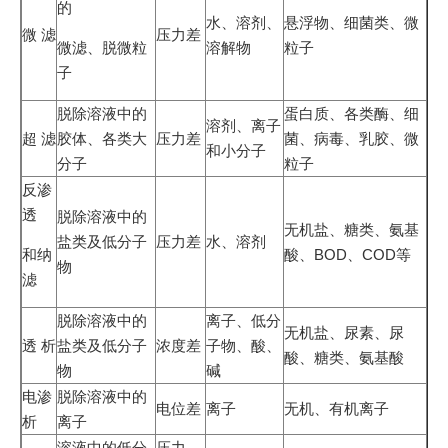
的
水、溶剂、
悬浮物、细菌类、微
微 滤
压力差
微滤、脱微粒
溶解物
粒子
子
脱除溶液中的
蛋白质、各类酶、细
溶剂、离子
超 滤
胶体、各类大
压力差
菌、病毒、乳胶、微
和小分子
分子
粒子
反渗
透
脱除溶液中的
无机盐、糖类、氨基
盐类及低分子
压力差
水、溶剂
和纳
酸、BOD、COD等
物
滤
脱除溶液中的
离子、低分
无机盐、尿素、尿
透 析
盐类及低分子
浓度差
子物、酸、
酸、糖类、氨基酸
物
碱
电渗
脱除溶液中的
电位差
离子
无机、有机离子
析
离子
溶液中的低分
压力