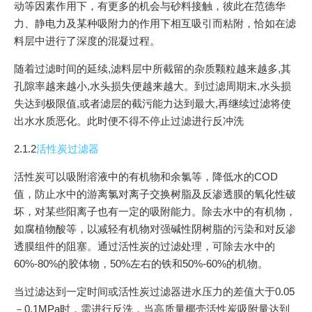
动等因素作用下，有更多的机会与砂料接触，彼此在范德华
力、静电力及某种吸附力的作用下相互吸引而粘附，恰如在滤
料层中进行了深度的混凝过程。
随着过滤时间的延续,滤料层中所截留的杂质颗粒越来越多,其
孔隙率越来越小,水头损失便越来越大。到过滤周期末,水头损
失达到极限值,或者滤层的截污能力达到最大,再继续过滤将使
出水水质恶化。此时便不得不停止过滤进行反冲洗
2.1.2
活性炭过滤器
活性炭可以吸附溶液中的有机物和余氯等，降低水的COD
值，防止水中的游离氯对离子交换树脂及反渗透膜的氧化性破
坏，对某些阳离子也有一定的吸附能力。除去水中的有机物，
如腐植物酸等，以减轻有机物对强碱性阴树脂的污染和对反渗
透膜组件的阻塞。通过活性炭的过滤处理，可除去水中的
60%-80%的胶体物，50%左右的铁和50%-60%的机物。
当过滤达到一定时间或活性炭过滤器进水压力的差值大于0.05
－0.1MPa时，需进行反洗，当高质量椰壳活性炭吸附量达到