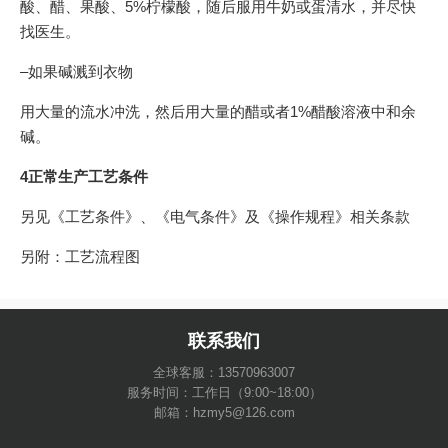
酸、醋、果酸、5%柠檬酸，随后服用牛奶或蛋清水，并尽快
找医生。
–如果碱溅到衣物
用大量的流水冲洗，然后用大量的醋或者1%醋酸溶液中和余
碱。
4正常生产工艺条件
另见《工艺条件》、《电气条件》及《操作规程》相关条款
另附：工艺流程图
联系我们
全球客服：13570963007
服务时间：工作日（9:00~18:00）
邮箱：hzmy5@126.com