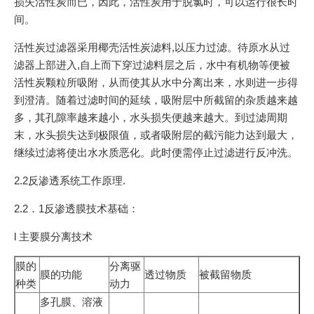
损失活性炭而已，因此，活性炭用于脱氯时，可以运行很长时
间。
活性炭过滤器采用椰壳活性炭滤料,以压力过滤。待原水从过
滤器上部进入,自上而下穿过滤料层之后，水中有机物等便被
活性炭颗粒所吸附，从而使其从水中分离出来，水则进一步得
到澄清。随着过滤时间的延续，吸附层中所截留的杂质越来越
多，其孔隙率越来越小，水头损失便越来越大。到过滤周期
末，水头损失达到极限值，或者吸附层的截污能力达到最大，
继续过滤将使出水水质恶化。此时便需停止过滤进行反冲洗。
2.2反渗透系统工作原理.
2.2．1反渗透膜技术基础：
l 主要膜分离技术
膜的
分离驱
膜的功能
透过物质
被截留物质
种类
动力
多孔膜、溶液