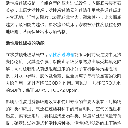
活性炭过滤器是一个组合型的压力过滤设备，内部底层装有石
英砂，上层为活性炭，活性炭过滤器的过滤作用就是通过碳床
来实现的。活性炭颗粒比表面积非常大，颗粒越小，比表面积
越大，吸附能力越强。原水流经碳床，杂质被活性炭颗粒有效
地吸附，从而保证出水水质合格。
活性炭过滤器的功能
在水质预处理系统中，
活性炭过滤器
能够吸附前级过滤中无法
去除物质，尤其是余氯，以防止后级反渗透渗出膜受其氧化降
解，同时还吸附从前级泄漏过来的小分子有机物等污染性物
质，对水中异味、胶体及色素、重金属离子等有较显著的吸附
去除作用，还具有降低COD的作用。可以进一步降低RO进水
的SDI值，保证SDI<5，TOC<2.Oppm。
影响活性炭过滤器吸附效果和使用寿命的主要因素有：污染物
的种类和浓度、气流在过滤材料中的滞留时间、空气的温度和
湿度。实际选用时，要根据污染物种类、浓度和处理风量等前
提，确定过滤器形式和活性炭种类。活性炭过滤器的上下游均