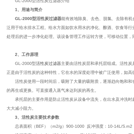
GL-2000型活性炭过滤器介绍
1、用途与简介
GL-2000型活性炭过滤器
能有效地除臭、去色、脱氯、去除有机
泛用于给水排水工程。给水方面如饮水用水的净化、酿酒、饮食等行
处理后的进一步净化处理。该设备管理工作运转方便，可移动位置，
2、工作原理
GL-2000型
活性炭过滤器
主要由活性炭层和承托层组成。活性炭
正是由于活性炭的这种特性，它在水的深度处理中被广泛使用，如高
活性炭使用一段时间后，吸附了大量的吸附质，逐渐趋向饱和和
的再生或更换。可直接通入蒸气来达到炭的再生。
承托层的主要作用是防止活性炭从设备中流失，在出水及冲洗时
大大减小阻力。
3、活性炭主要技术参数
总表面积（BEF）（m2/g）900-1000 反冲强度：10-14L/S.