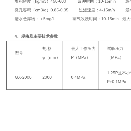
堆积密度（kg/m3）450-600 反冲时间：10-15min 最小
微孔容积（cm3/g）0.85-0.95 过滤速度：4-15m/h 
进水悬浮物：＜5mg/L 蒸气吹洗时间：10-15min 最大
4、规格及主要技术参数
规 格
最大工作压力
试验压力
型号
φ（mm）
P（MPa）
（MPa）
1.25P且不
GX-2000
2000
0.4MPa
P+0.1MPa