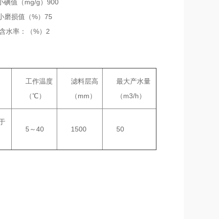
碘值（mg/g）900
最小磨损值（%）75
含水率：（%）2
工作温度
滤料层高
最大产水量
（℃）
（mm）
（m3/h）
小于
5～40
1500
50