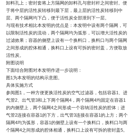
卸料孔上；密封套将上方隔网的卸料孔与密封杆之间密封。便
于将中层的活性炭转移到最下层，最上层的活性炭转移到中
层。两个隔网均下凸，便于活性炭全部泄到下一层。
与现有技术相比本发明的优点是：本发明中设有两个隔网，可
以限制活性炭的流动，两个隔网均为弧形，可以增大活性炭的
过滤效果；容器的侧壁上设有一个换料口，换料口与两个隔网
之间形成的腔体相通，换料口上设有可拆的密封盖，方便取放
活性炭。
附图说明
下面结合附图对本发明作进一步说明：
图1为本发明的结构示意图。
具体实施方式
参阅图1，一种方便更换活性炭的空气过滤器，包括容器1、进
气管2、出气管3和上下两个隔网4，两个隔网4均固定在容器1
的内侧壁上，两个隔网4之间形成一个容纳活性炭的腔体；进
气管2连接在容器1的下方，出气管3连接在容器1的上方；两个
隔网4均为弧形，容器1的侧壁上设有一个换料口，换料口与两
个隔网4之间形成的腔体相通，换料口上设有可拆的密封盖5。