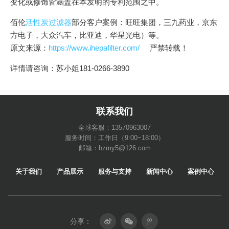
变化或修饰皆涵盖在本发明的专利范围之中。
佰伦
活性炭过滤器
部分客户案例：旺旺集团，三九药业，京东
方电子，大众汽车，比亚迪，华星光电）等。
原文来源：
https://www.ihepafilter.com/
严禁转载！
详情请咨询：苏小姐181-0266-3890
联系我们
全球客服：13570963007
服务时间：工作日（9:00~18:00）
邮箱：hzmy5@126.com
关于我们
产品展示
服务与支持
新闻中心
案例中心
分享：