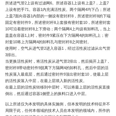
所述进气管2上设有过滤网6。所述容器1上设有上盖7，上盖7
上设有把手71。容器1内充满活性炭。两个隔网4均下凸；所述
上盖7面向容器1内部的一侧设有密封杆8，所述密封杆8的下端
固定有密封件9，所述密封杆8上套接有密封套10，所述密封套
10可沿着密封杆8上下滑动；两个隔网4上均设有卸料孔，当上
盖盖在容器1上时，密封件9紧压在下方隔网4的卸料孔上；密
封套10将上方隔网4的卸料孔与密封杆8之间密封。
使用时，空气从进气管2进入容器1，经过活性炭过滤从出气管
3排出。
当更换活性炭时，将活性炭从进气管2排出，然后揭开上盖7，
密封杆8带动密封件9脱离下方隔网4的卸料孔，然后中层的活
性炭落入最底层，然后通过密封件9顶出密封套10，使最上层
的活性炭落入中层，在最上层填入新的活性炭。
在最上层的活性炭转移到中层时，可以将最上层的活性炭直接
倒出，然后通过容器1侧壁上的换料口进入中层。
以上所述仅为本发明的具体实施例，但本发明的技术特征并不
局限于此，任何本领域的技术人员在本发明的领域内，所作的