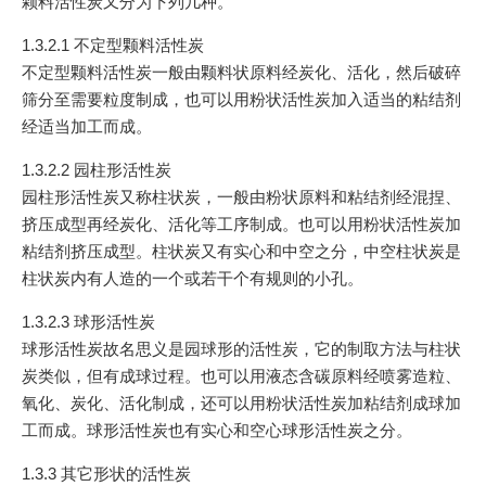
颗料活性炭又分为下列几种。
1.3.2.1 不定型颗料活性炭
不定型颗料活性炭一般由颗料状原料经炭化、活化，然后破碎
筛分至需要粒度制成，也可以用粉状活性炭加入适当的粘结剂
经适当加工而成。
1.3.2.2 园柱形活性炭
园柱形活性炭又称柱状炭，一般由粉状原料和粘结剂经混捏、
挤压成型再经炭化、活化等工序制成。也可以用粉状活性炭加
粘结剂挤压成型。柱状炭又有实心和中空之分，中空柱状炭是
柱状炭内有人造的一个或若干个有规则的小孔。
1.3.2.3 球形活性炭
球形活性炭故名思义是园球形的活性炭，它的制取方法与柱状
炭类似，但有成球过程。也可以用液态含碳原料经喷雾造粒、
氧化、炭化、活化制成，还可以用粉状活性炭加粘结剂成球加
工而成。球形活性炭也有实心和空心球形活性炭之分。
1.3.3 其它形状的活性炭