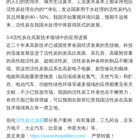
的人们的饮用水、城市生活废水、工业废水基本上都采用包括
活性炭处理在内的**净化，发达国家用于水处理的活性炭约占
其总用量的40～50%。我国开始重视环境问题，预期不远将
来，活性炭在我国水处理中将获得跃式的发展。
3.4活性炭在高新技术领域中的应用进展
近二十年来高新技术已成国世界各国经济发展的竞技物。科技
的迅速发展促进了活性炭的发高比表面、高孔容、高吸附容量
的高性能活性炭、超细活性炭、活性炭各种各样的制品不断涌
现。而这些活性炭新品系在高新电子电极、新型催化剂截体、
电能和高能量密度物质（如压缩或液化氢气、天然气等）和贮
存。电动汽车、功能性绿色环保等诸多领域的应用都屡见有关
文献，不少已投放市场。我国的活性炭工作者也在不懈努力，
有些方面已取得突破，可以预期在新世纪里我国活性炭在高新
技术领域将占有一席之地。
佰伦
活性炭过滤器
部分客户案例：旺旺集团，三九药业，京东
方电子，大众汽车，比亚迪，华星光电）等。
原文来源：
https://www.ihepafilter.com/
严禁转载！