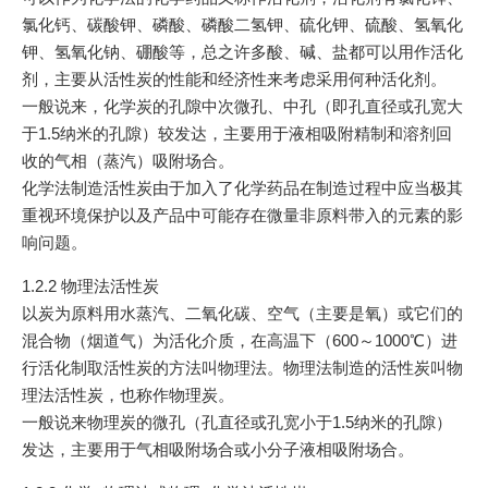
氯化钙、碳酸钾、磷酸、磷酸二氢钾、硫化钾、硫酸、氢氧化
钾、氢氧化钠、硼酸等，总之许多酸、碱、盐都可以用作活化
剂，主要从活性炭的性能和经济性来考虑采用何种活化剂。
一般说来，化学炭的孔隙中次微孔、中孔（即孔直径或孔宽大
于1.5纳米的孔隙）较发达，主要用于液相吸附精制和溶剂回
收的气相（蒸汽）吸附场合。
化学法制造活性炭由于加入了化学药品在制造过程中应当极其
重视环境保护以及产品中可能存在微量非原料带入的元素的影
响问题。
1.2.2 物理法活性炭
以炭为原料用水蒸汽、二氧化碳、空气（主要是氧）或它们的
混合物（烟道气）为活化介质，在高温下（600～1000℃）进
行活化制取活性炭的方法叫物理法。物理法制造的活性炭叫物
理法活性炭，也称作物理炭。
一般说来物理炭的微孔（孔直径或孔宽小于1.5纳米的孔隙）
发达，主要用于气相吸附场合或小分子液相吸附场合。