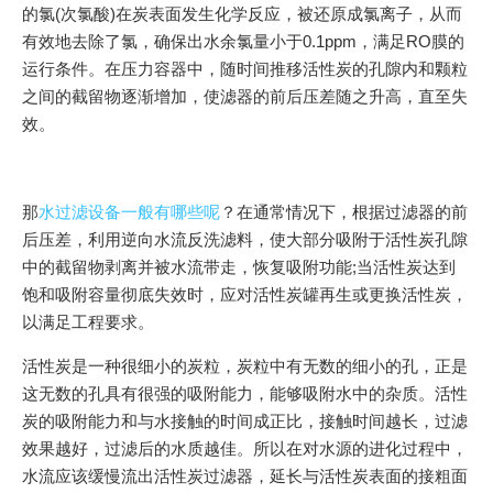
的氯(次氯酸)在炭表面发生化学反应，被还原成氯离子，从而
有效地去除了氯，确保出水余氯量小于0.1ppm，满足RO膜的
运行条件。在压力容器中，随时间推移活性炭的孔隙内和颗粒
之间的截留物逐渐增加，使滤器的前后压差随之升高，直至失
效。
那
水过滤设备一般有哪些呢
？在通常情况下，根据过滤器的前
后压差，利用逆向水流反洗滤料，使大部分吸附于活性炭孔隙
中的截留物剥离并被水流带走，恢复吸附功能;当活性炭达到
饱和吸附容量彻底失效时，应对活性炭罐再生或更换活性炭，
以满足工程要求。
活性炭是一种很细小的炭粒，炭粒中有无数的细小的孔，正是
这无数的孔具有很强的吸附能力，能够吸附水中的杂质。活性
炭的吸附能力和与水接触的时间成正比，接触时间越长，过滤
效果越好，过滤后的水质越佳。所以在对水源的进化过程中，
水流应该缓慢流出活性炭过滤器，延长与活性炭表面的接粗面