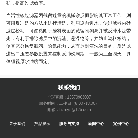
积，提高过滤效率。
当活性碳过滤器因截留过量的机械杂质而影响其正常工作，则
可用反冲洗的方法来进行清洗。利用逆向进水，使过滤器内砂
滤层松动，可使粘附于滤料表面的截留物剥离并被反冲水流带
走，有利于排除滤层中的沉渣、悬浮物等，并防止滤料板结，
使其充分恢复截污、除氯能力，从而达到清洗的目的。反洗以
进出口压差参数设置来控制反冲洗周期，一般为三至四天，具
体须视原水浊度而定。
联系我们
全球客服：13570963007
服务时间：工作日（9:00~18:00）
邮箱：hzmy5@126.com
关于我们
产品展示
服务与支持
新闻中心
案例中心