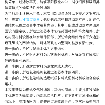
构简单、过滤效率高、能够吸附微粒灰尘、消杀细菌和吸附异
味等特点的蜂窝活性炭过滤器。
为了解决上述技术问题，本实用新型是通过以下技术方案实现
的：蜂窝
活性炭过滤器
，包括包边结构和过滤器本体，所述包
边结构包覆过滤器本体在其内部，其中：所述过滤器本体四周
围设有固定板，所述过滤器本体包括封面材料和蜂窝组件，所
述封面材料设置在蜂窝组件面部，所述蜂窝组件为若干六边形
通孔组成的网状结构，所述通孔的内壁面均粘接有活性炭。
进一步的，所述过滤器本体为方形结构。
进一步的，所述封面材料为片状密封材料，对称设置在蜂窝组
件的表面和底面。
进一步的，所述封面材料为尼龙网或无纺布。
进一步的，所述包边结构包覆过滤器本体的四周。
进一步的，所述包边结构选用纸质材料或塑料材料或铝合金或
钢板。
本实用新型为板式空气过滤器，其结构简单，主要是将过滤器
本体设置为蜂窝型，内部粘接活性炭，在不改变过滤器体积的
情况下，增加吸附力，使整体过滤效果更佳；本实用新型的过