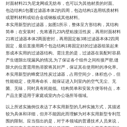
封面材料21为尼龙网或无纺布，也可以为其他材质的封面。
包边结构1包覆过滤器本体2的四周，包边结构1选用纸质材料
或塑料材料或铝合金或钢板或其他材料。
本实用新型的过滤器，如图1所示，整体呈方形结构，其结构
简单；在安装时，先将通孔23内壁粘接活性炭，再用封面材料
21将过滤器本体2两面密封，再用固定板3将过滤器本体2四周
固定，最后直接用两个包边结构1将固定好的过滤器组装起来
形成本实用的过滤器结构。需注意的是，过滤器在装配时容易
产生缝隙出现漏风的情况,为了保证各个组件之间衔接严密,缝
隙大的位置需用热溶胶将其封严，保证其在使用时的净化率。
本实用新型的蜂窝活性炭过滤器，占用空间少，体积也小，但
性能稳定，使用寿命长，能保证进入到室内的空气无尘、无
菌、无味，同时具有耗能低、结构简单和安装方便等特点，本
产品主要适用于家庭或室内办公场所等领域。
以上所述实施例仅表达了本实用新型的几种实施方式，其描述
较为具体和详细，但并不能因此而理解为对本实用新型专利范
围的限制。应当指出的是，对于本领域的普通技术人员来说，