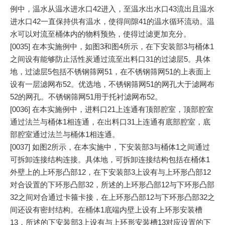
例中，温水从温水进水口42进入，至温水出水口43流出且温水
进水口42一直保持供有温水，使得间隙41的温水循环流动。温
水可以对流至桶体内的物料预热，使得过滤更加充分。
[0035] 在本实施例中，如图3和图4所示，在下安装部3与桶体1
之间设有能够防止活性炭通过流至出料口31的过滤层5。具体
地，过滤层5包括不锈钢筛网51，在不锈钢筛网51的上表面上
设有一层滤网布52。优选地，不锈钢筛网51的网孔大于滤网布
52的网孔。不锈钢筛网51用于托衬滤网布52。
[0036] 在本实施例中，进料口21上连通有顶部腔室，顶部腔室
通过法兰与桶体1相连通，在出料口31上连通有底部腔室，底
部腔室通过法兰与桶体1相连通。
[0037] 如图2所示，在本实施中，下安装部3与桶体1之间通过
可拆卸连接结构连接。具体地，可拆卸连接结构包括在桶体1
外壁上的上环形凸部12，在下安装部3上设有与上环形凸部12
对合设置的下环形凸部32，所述的上环形凸部12与下环形凸部
32之间对合通过卡箍卡接，在上环形凸部12与下环形凸部32之
间还设有密封结构。在桶体1底端内壁上设有上环形安装槽
13，所述的下安装部3上设有与上环形安装槽13对应设置的下