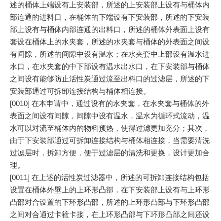
述的桶体上端设有上安装部，所述的上安装部上设有与桶体内
部连通的进料口，在桶体的下端设有下安装部，所述的下安装
部上设有与桶体内部连通的出料口，所述的桶体外表面上设有
套设在桶体上的水夹套，所述的水夹套与桶体的外表面之间设
有间隙，所述的间隙中设有温水；在水夹套中上部设有温水进
水口，在水夹套的中下部设有温水出水口，在下安装部与桶体
之间设有能够防止活性炭通过流至出料口的过滤层，所述的下
安装部通过可拆卸连接结构与桶体相连接。
[0010] 在本申请中，通过设有的水夹套，在水夹套与桶体的外
表面之间设有间隙，间隙中设有温水，温水为循环式流动，温
水可以对流至桶体内的物料预热，使得过滤更加充分；其次，
由于下安装部通过可拆卸连接结构与桶体相连接，当需要清洗
过滤层时，拆卸方便，便于过滤层的清洗和更换，设计更加合
理。
[0011] 在上述的活性炭过滤器中，所述的可拆卸连接结构包括
设置在桶体外壁上的上环形凸部，在下安装部上设有与上环形
凸部对合设置的下环形凸部，所述的上环形凸部与下环形凸部
之间对合通过卡箍卡接，在上环形凸部与下环形凸部之间还设