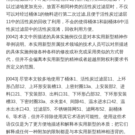
以过滤地更加充分。放置不相同种类的活性炭过滤层时，不仅
可以对经过桶体1的物料进行第二次过滤,且便于活性炭过滤层
11中的活性炭的回收了利用，不会的使得桶体1和副桶体6中活
性炭过滤层中的活性炭混淆，回收利用方便。
[0042] 本文中所描述的具体实施例仅仅是对本实用新型精神作
举例说明。本实用新型所属技术领域的技术人员可以对所描述
的具体实施例做各种各样的修改或补充或采用类似的方式替
代，但并不会偏离本实用新型的精神或者超越所附权利要求书
所定义的范围。
[0043] 尽管本文较多地使用了桶体1、活性炭过滤层11、上环
形凸部12、上环形安装槽13、上密封圈13a、上安装部2、进
料口21、下安装部3、出料口31、下环形凸部32、下环形安装
槽33、下密封圈33a、水夹套4、间隙41、温水进水口42、温
水出水口43、过滤层5、不锈钢筛网51、滤网布52、副桶体
6。等术语，但并不排除使用其它术语的可能性。使用这些术
语仅仅是为了更方便地描述和解释本实用新型的本质；把它们
解释成任何一种附加的限制都是与本实用新型精神相违背的。