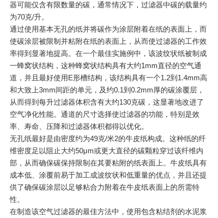
器可能仅含有限数量的碳，通常情况下，过滤器中碳的载量约
为70克/升。
通过使用基本无孔的纸并将碳作为涂层附着在纸的表面上，而
使碳涂层被限制并粘附在纸的表面上，从而使过滤器的工作效
率得到显著地提高。在一个最佳实施例中，该波纹状纸被制成
一蜂窝状结构，这种蜂窝状结构具有大约1mm直径的空气通
道，并且最好使用E形槽结构，该结构具有一个1.2到1.4mm高
和大致上3mm间距的单元，及约0.1到0.2mm厚的碳涂覆层，
从而得到每升过滤器体积含有大约130克碳，这显著地改进了
空气净化性能。通道的尺寸选择使过滤器的功能，特别是效
率、寿命、压降和过滤器体积都得以优化。
无孔纸最好是由密度约为49克/米2的牛皮纸构成。这种纸的纤
维密度足以阻止大约50μm或更大直径的碳颗粒穿过该纤维内
部，从而确保碳保持限制在其要粘附的纸表面上。牛皮纸具有
成本低、涂覆前易于加工成波纹状和低重量的优点，并且还提
供了确保碳涂层以足够粘合力附着在牛皮纸表面上的所需特
性。
在制造该空气过滤器的最佳方法中，使用包含粘结剂的水泥浆