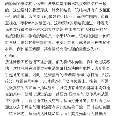
的坚固的纸结构，这些牛皮纸层是用防水粘接剂粘结在一起
的。这些层材的叠置形成一蜂窝状结构，该结构具有许多相互
平行的通道。纸的厚度(d)最好在0.1到0.2mm的范围内，通道
直径在1.2到2mm的范围内。这种预制的纸结构通过一种湿态
涂覆过程被涂覆一种水泥浆粘结剂-在水中含有活性碳粉粒的
粘接剂浆料。碳粉的颗粒尺寸小于150μm。该粘结剂是一种纤
维素醚，例如羟基甲纤维素、甲基纤维素，或者是一种热塑性
材料，例如聚乙烯醇，其含量相比活性碳的量至少为4％
(m/m)。
所述涂覆工艺包括下述步骤。预先将纸材弄湿，例如通过喷雾
法，这样就可在涂覆过程中消除浆料结块的可能性，否则将会
引起通道阻塞。因此，这些预制的纸蜂窝结构用水打湿，然后
(部分)放置在浆料中，此时通道处于竖直位置上。接着，可通
过微真空的方式向上抽吸浆料，以使所有通道内都基本均匀地
充满浆料。随后，通过施加一过压力(压缩空气)促使浆料从通
道中排出，并通过通道吹入空气，从而打开通道。然后通过经
通道吹入干燥空气而使涂覆有碳的纸结构干燥，同时在纸表面
上留下均匀、致密的活性碳涂层，而且其是光滑和无粉末的。