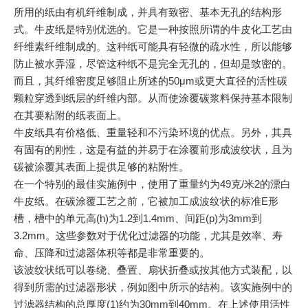
所用的纸由有机纤维制成，并具有致密、基本无孔的结构形
式。牛皮纸是特别优选的。它是一种按照所谓的牛皮化工艺由
纤维素纤维制成的。这种纸可能具有轻微的疏水性，所以能够
防止被水弄湿，尽管这种纸不是完全无孔的，但却是致密的。
而且，其纤维密度足够阻止所述的50μm或更大直径的活性碳
颗粒穿透到纸层的纤维内部。从而使涂覆碳浆料保持基本限制
在其要粘附的纸表面上。
牛皮纸具有价格低、重量轻和不污染环境的优点。另外，其具
有固有的刚性，这是有益的并易于在涂覆前形成波纹状，且为
碳被涂覆其表面上提供足够的粘附性。
在一个特别的最佳实施例中，使用了重量约为49克/米2的漂白
牛皮纸。在碳涂覆工艺之前，它被加工成波纹状的标准E形
槽，槽中的单元高(h)为1.2到1.4mm、间距(p)为3mm到
3.2mm。这些参数对于优化过滤器的功能，尤其是效率、寿
命、压降和过滤器体积等都是非常重要的。
该波纹状纸可以卷绕、叠置、扇状折叠或按其他方式装配，以
得到所需的过滤器形状，例如图中所示的结构。该实施例中的
过滤器结构的总厚度(1)约为30mm到40mm。在上述使用活性