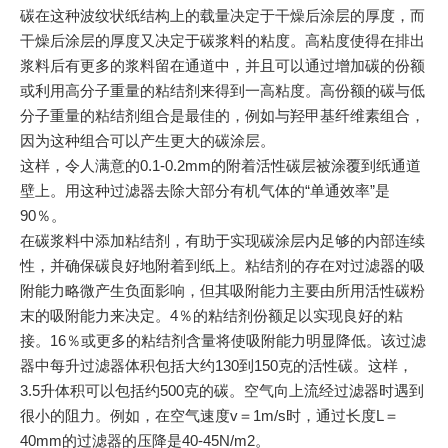
碳在这种波纹状纸结构上的载量决定于干燥后涂层的厚度，而
干燥后涂层的厚度又决定于碳浆料的粘度。高粘度使得在排出
浆料后有更多的浆料留在通道中，并且可以通过增加碳的份额
或利用高分子重量的粘结剂来得到一高粘度。高份额的碳与低
分子重量的粘结剂组合是最佳的，例如与羟甲基纤维素组合，
因为这种组合可以产生更大的碳涂层。
这样，令人满意的0.1-0.2mm的附着活性碳层被涂覆到纸通道
壁上。用这种过滤器去除大部分有机气体的“单通效率”是
90％。
在碳浆料中添加粘结剂，有助于实现碳涂层内足够的内部连续
性，并确保碳良好地附着到纸上。粘结剂的存在对过滤器的吸
附能力略微产生负面影响，但其吸附能力主要由所用活性碳粉
末的吸附能力来决定。4％的粘结剂份额足以实现良好的粘
接。16％或更多的粘结剂含量将使吸附能力明显降低。该过滤
器中每升过滤器体积包括大约130到150克的活性碳。这样，
3.5升体积可以包括约500克的碳。空气向上流经过滤器时遇到
很小的阻力。例如，在空气速度v＝1m/s时，通过长度L＝
40mm的过滤器的压降是40-45N/m2。