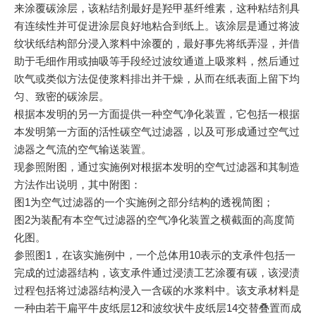
来涂覆碳涂层，该粘结剂最好是羟甲基纤维素，这种粘结剂具
有连续性并可促进涂层良好地粘合到纸上。该涂层是通过将波
纹状纸结构部分浸入浆料中涂覆的，最好事先将纸弄湿，并借
助于毛细作用或抽吸等手段经过波纹通道上吸浆料，然后通过
吹气或类似方法促使浆料排出并干燥，从而在纸表面上留下均
匀、致密的碳涂层。
根据本发明的另一方面提供一种空气净化装置，它包括一根据
本发明第一方面的活性碳空气过滤器，以及可形成通过空气过
滤器之气流的空气输送装置。
现参照附图，通过实施例对根据本发明的空气过滤器和其制造
方法作出说明，其中附图：
图1为空气过滤器的一个实施例之部分结构的透视简图；
图2为装配有本空气过滤器的空气净化装置之横截面的高度简
化图。
参照图1，在该实施例中，一个总体用10表示的支承件包括一
完成的过滤器结构，该支承件通过浸渍工艺涂覆有碳，该浸渍
过程包括将过滤器结构浸入一含碳的水浆料中。该支承材料是
一种由若干扁平牛皮纸层12和波纹状牛皮纸层14交替叠置而成