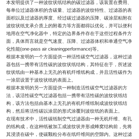
本发明提供了一种波纹状纸结构的碳过滤器，该装置在费用、
每单位过滤器体积的含碳量、过滤器的波纹特性、过滤器的表
面积以及过滤器的厚度、经过碳过滤器的压降、碳涂层粘附在
波纹状纸支承介质上的附着力等方面都得以优化，并可以便利
地用在空气净化器中，特定的边界条件存在于这些过程条件方
面，具体而言就是空气速度、压降、过滤器体积和单通空气净
化性能(one-pass air cleaningperformance)等。
根据本发明的一个方面提供一种活性碳空气过滤器，这种过滤
器包括一携带有活性碳的波纹状纸结构，其特征在于，所述波
纹状纸由一种基本上无孔的有机纤维纸构成，并且活性碳作为
一涂层设置于波纹状纸的表面上。
根据本发明的另一方面提供一种制造活性碳空气过滤器的方
法，该活性碳空气过滤器包括一携带有活性碳的波纹状纸结
构，该方法包括由基本上无孔的有机纤维纸制成波纹状纸结
构，然后将活性碳以涂层的形式涂覆到波纹纸的表面上。
在现有技术中，活性碳纸制空气过滤器由一种无机纤维、有孔
的纸构成，在这种纸被加工成波纹状并形成蜂窝结构前，先将
其浸渍在碳中，使碳颗粒分布在纸纤维间的空隙内。这种过滤