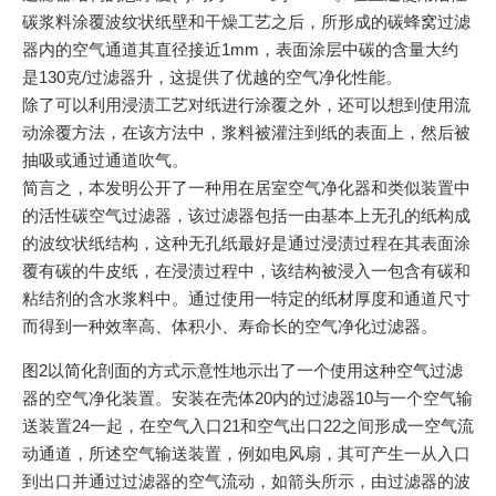
碳浆料涂覆波纹状纸壁和干燥工艺之后，所形成的碳蜂窝过滤
器内的空气通道其直径接近1mm，表面涂层中碳的含量大约
是130克/过滤器升，这提供了优越的空气净化性能。
除了可以利用浸渍工艺对纸进行涂覆之外，还可以想到使用流
动涂覆方法，在该方法中，浆料被灌注到纸的表面上，然后被
抽吸或通过通道吹气。
简言之，本发明公开了一种用在居室空气净化器和类似装置中
的活性碳空气过滤器，该过滤器包括一由基本上无孔的纸构成
的波纹状纸结构，这种无孔纸最好是通过浸渍过程在其表面涂
覆有碳的牛皮纸，在浸渍过程中，该结构被浸入一包含有碳和
粘结剂的含水浆料中。通过使用一特定的纸材厚度和通道尺寸
而得到一种效率高、体积小、寿命长的空气净化过滤器。
图2以简化剖面的方式示意性地示出了一个使用这种空气过滤
器的空气净化装置。安装在壳体20内的过滤器10与一个空气输
送装置24一起，在空气入口21和空气出口22之间形成一空气流
动通道，所述空气输送装置，例如电风扇，其可产生一从入口
到出口并通过过滤器的空气流动，如箭头所示，由过滤器的波