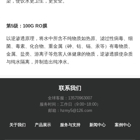
染，使饮水更卫生，更安全。
第5级：100G RO膜
以逆渗透原理，将水中所含不纯物质如热原、滤过性病毒、细
菌、毒素、化合物、重金属（砷、钴、镉、汞等）有毒物质、
金属、盐类、游离子等危害人体健康的物质，逆渗透膜使杂质
与纯水隔离，并制造出纯净水。
联系我们
全球客服：13570963007
服务时间：工作日（9:00~18:00）
邮箱：hzmy5@126.com
关于我们
产品展示
服务与支持
新闻中心
案例中心