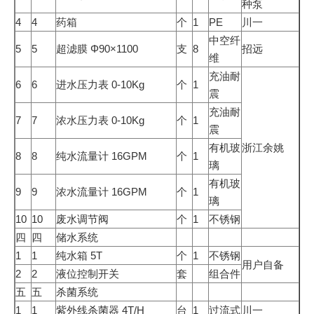
种泵
4
4
药箱
个
1
PE
川一
中空纤
5
5
超滤膜 Φ90×1100
支
8
招远
维
充油耐
6
6
进水压力表 0-10Kg
个
1
震
充油耐
7
7
浓水压力表 0-10Kg
个
1
震
有机玻
浙江余姚
8
8
纯水流量计 16GPM
个
1
璃
有机玻
9
9
浓水流量计 16GPM
个
1
璃
10
10
废水调节阀
个
1
不锈钢
四
四
储水系统
1
1
纯水箱 5T
个
1
不锈钢
用户自备
2
2
液位控制开关
套
组合件
五
五
杀菌系统
1
1
紫外线杀菌器 4T/H
台
1
过流式
川一