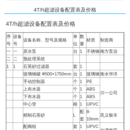
4T/h超滤设备配置表及价格
4T/h超滤设备配置表及价格
序
设备
单
数
设备名称、型号及规格
材质
制造商
号
号
位
量
一
一
原水泵
台
1
不锈钢
南方泵业
二
二
预处理系统
1
1
石英砂过滤器
套
1
玻璃钢罐 Ф500×1750mm
台
1
玻璃钢
衡水华洋
手动控制器
个
1
PE
上布水器
个
1
ABS
川一公司
下布水器
个
1
ABS
中心管
根
1
UPVC
配
8-
精制石英砂
L
巩义银丰
套
10mm
配阀组
套
1
UPVC