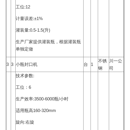
工位:12
计量误差:±1%
灌装量:0.5-1.5(升)
生产厂家提供灌装瓶，根据灌装瓶
单独定做
不锈
川一公
3
3
小瓶封口机
台
1
钢
司
技术参数:
工位：6
生产效率:3500-6000瓶/小时
适用瓶高160-320mm
旋向:右旋