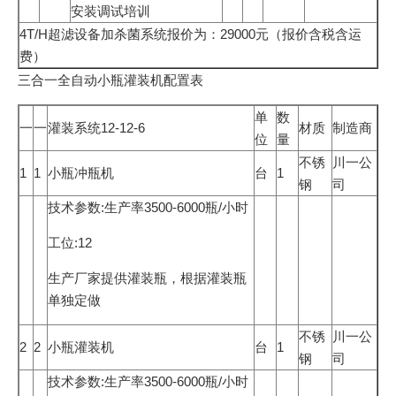
安装调试培训
4T/H超滤设备加杀菌系统报价为：29000元（报价含税含运
费）
三合一全自动小瓶灌装机配置表
单
数
一
一
灌装系统12-12-6
材质
制造商
位
量
不锈
川一公
1
1
小瓶冲瓶机
台
1
钢
司
技术参数:生产率3500-6000瓶/小时
工位:12
生产厂家提供灌装瓶，根据灌装瓶
单独定做
不锈
川一公
2
2
小瓶灌装机
台
1
钢
司
技术参数:生产率3500-6000瓶/小时