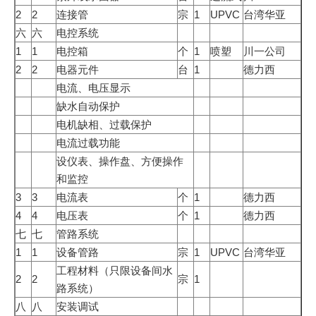
2
2
连接管
宗
1
UPVC
台湾华亚
六
六
电控系统
1
1
电控箱
个
1
喷塑
川一公司
2
2
电器元件
台
1
德力西
电流、电压显示
缺水自动保护
电机缺相、过载保护
电流过载功能
设仪表、操作盘、方便操作
和监控
3
3
电流表
个
1
德力西
4
4
电压表
个
1
德力西
七
七
管路系统
1
1
设备管路
宗
1
UPVC
台湾华亚
工程材料（只限设备间水
2
2
宗
1
路系统）
八
八
安装调试