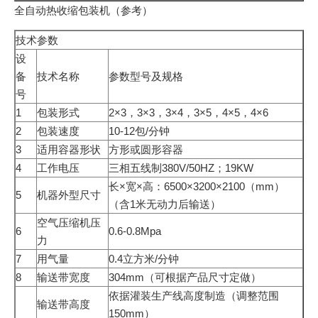
全自动热收缩包装机（参考）
技术参数
设
备
技术名称
参数型号及规格
号
1
包装形式
2×3，3×3，3×4，3×5，4×5，4×6
2
包装速度
10-12包/分钟
3
适用容器形状
方形或圆形容器
4
工作电压
三相五线制380V/50HZ；19KW
长×宽×高：6500×3200×2100（mm）
5
机器外型尺寸
（含1米无动力后输送）
空气压缩机压
6
0.6-0.8Mpa
力
7
用气量
0.4立方米/分钟
8
输送带宽度
304mm（可根据产品尺寸定做）
依据灌装生产线高度制造（调整范围
输送带高度
150mm）