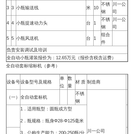
不锈
川一公
3
3
小瓶输送线
米
10
钢
司
不锈
川一公
4
4
小瓶提速动力头
台
1
钢
司
组合
5
5
小瓶风送机
台
1
件
负责安装调试及培训
全自动小瓶灌装报价为：12.65万元（报价含税含运费）
全自动套标缩标机（参考）
单
数
设备号
设备型号及规格
材 质
制造商
位
量
不锈
（一）
全自动套标机
钢
1．适用瓶型：圆瓶或方型
2．瓶规格：瓶身Φ28-Φ125毫米
川一公司
3．公称生产能力：200-250瓶/分