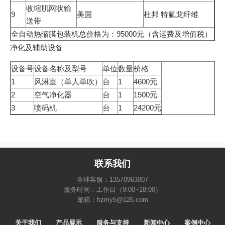
收缩肌网状输
9
美国
杜邦 特氟龙纤维
送带
全自动热缩膜包装机总价格为：95000元（含运费及增值税）
净化及辅助设备
设备号
设备名称及型号
单位
数量
价格
1
风淋室（单人单吹）
台
1
4600元
2
空气净化器
台
1
1500元
3
喷码机
台
1
24200元
联系我们
全球客服：13570963007
服务时间：工作日（9:00~18:00）
邮箱：hzmy5@126.com
关于我们
产品展示
服务与支持
新闻中心
案例中心