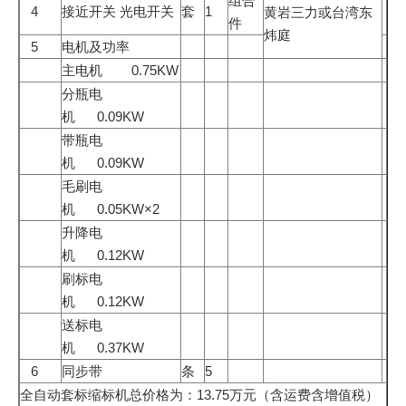
组合
4
接近开关 光电开关
套
1
黄岩三力或台湾东
件
炜庭
5
电机及功率
主电机 0.75KW
分瓶电
机 0.09KW
带瓶电
机 0.09KW
毛刷电
机 0.05KW×2
升降电
机 0.12KW
刷标电
机 0.12KW
送标电
机 0.37KW
6
同步带
条
5
全自动套标缩标机总价格为：13.75万元（含运费含增值税）