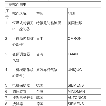
主要部件明细
序
部件名称
产地
品牌
号
1
恒温式封切刀
特氟龙防粘涂层
美国杜邦
PLC控制器
2
（自动控制核
日本
OMRON
心部件）
3
变频调速器
台湾
TAIAN
气缸
4
（机械动作核
原装导杆气缸
UNIQUC
心部件）
5
电机保护器
德国
SIEMENS
6
调压装置
台湾
MINDMAN
7
接近电子开关
韩国
AUTONICS
8
接触器
德国
SIEMENS