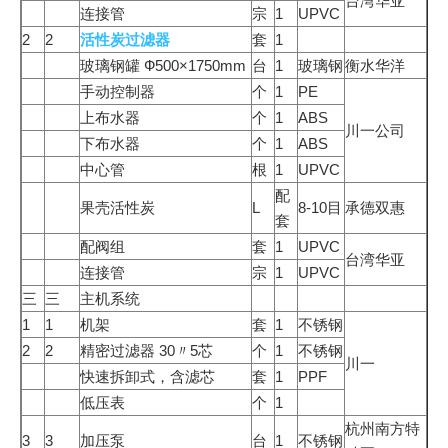
台湾华亚
连接管
宗
1
UPVC
2
2
活性炭过滤器
套
1
玻璃钢罐 Ф500×1750mm
台
1
玻璃钢
衡水华洋
手动控制器
个
1
PE
上布水器
个
1
ABS
川一公司
下布水器
个
1
ABS
中心管
根
1
UPVC
配
果壳活性炭
L
8-10目
承德双惠
套
配阀组
套
1
UPVC
台湾华亚
连接管
宗
1
UPVC
三
三
主机系统
1
1
机架
套
1
不锈钢
2
2
精密过滤器 30〃5芯
个
1
不锈钢
川一
快速拆卸式，含滤芯
套
1
PPF
低压表
个
1
杭州南方特
3
3
加压泵
台
1
不锈钢