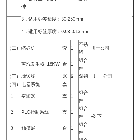
钟
3．适用标签长度：30-250mm
4．适用标签厚度：0.03-0.13mm
不锈
（二）
缩标机
套
1
川一公司
钢
组合
蒸汽发生器 18KW
台
1
件
（三）
输送线
米
6
塑钢
川一公司
（四）
电器系统
套
组合
1
变频器
套
1
件
组合
2
PLC控制系统
套
1
件
松 下
组合
3
触摸屏
台
1
件